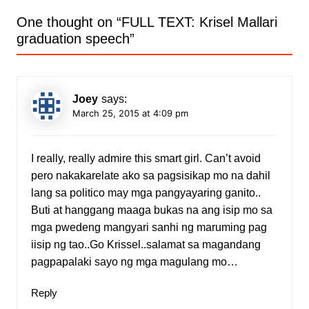
One thought on “
FULL TEXT: Krisel Mallari
graduation speech
”
Joey
says:
March 25, 2015 at 4:09 pm
I really, really admire this smart girl. Can’t avoid
pero nakakarelate ako sa pagsisikap mo na dahil
lang sa politico may mga pangyayaring ganito..
Buti at hanggang maaga bukas na ang isip mo sa
mga pwedeng mangyari sanhi ng maruming pag
iisip ng tao..Go Krissel..salamat sa magandang
pagpapalaki sayo ng mga magulang mo…
Reply