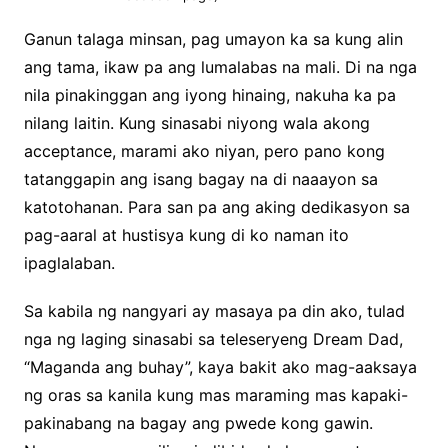
Ganun talaga minsan, pag umayon ka sa kung alin
ang tama, ikaw pa ang lumalabas na mali. Di na nga
nila pinakinggan ang iyong hinaing, nakuha ka pa
nilang laitin. Kung sinasabi niyong wala akong
acceptance, marami ako niyan, pero pano kong
tatanggapin ang isang bagay na di naaayon sa
katotohanan. Para san pa ang aking dedikasyon sa
pag-aaral at hustisya kung di ko naman ito
ipaglalaban.
Sa kabila ng nangyari ay masaya pa din ako, tulad
nga ng laging sinasabi sa teleseryeng Dream Dad,
“Maganda ang buhay”, kaya bakit ako mag-aaksaya
ng oras sa kanila kung mas maraming mas kapaki-
pakinabang na bagay ang pwede kong gawin.