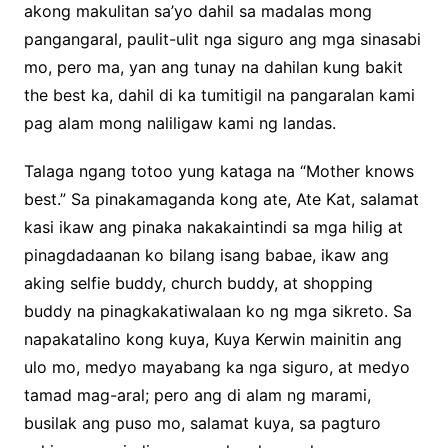
akong makulitan sa’yo dahil sa madalas mong
pangangaral, paulit-ulit nga siguro ang mga sinasabi
mo, pero ma, yan ang tunay na dahilan kung bakit
the best ka, dahil di ka tumitigil na pangaralan kami
pag alam mong naliligaw kami ng landas.
Talaga ngang totoo yung kataga na “Mother knows
best.” Sa pinakamaganda kong ate, Ate Kat, salamat
kasi ikaw ang pinaka nakakaintindi sa mga hilig at
pinagdadaanan ko bilang isang babae, ikaw ang
aking selfie buddy, church buddy, at shopping
buddy na pinagkakatiwalaan ko ng mga sikreto. Sa
napakatalino kong kuya, Kuya Kerwin mainitin ang
ulo mo, medyo mayabang ka nga siguro, at medyo
tamad mag-aral; pero ang di alam ng marami,
busilak ang puso mo, salamat kuya, sa pagturo