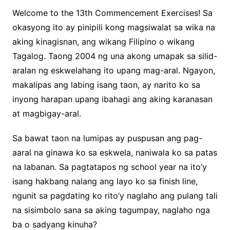
Welcome to the 13th Commencement Exercises! Sa
okasyong ito ay pinipili kong magsiwalat sa wika na
aking kinagisnan, ang wikang Filipino o wikang
Tagalog. Taong 2004 ng una akong umapak sa silid-
aralan ng eskwelahang ito upang mag-aral. Ngayon,
makalipas ang labing isang taon, ay narito ko sa
inyong harapan upang ibahagi ang aking karanasan
at magbigay-aral.
Sa bawat taon na lumipas ay puspusan ang pag-
aaral na ginawa ko sa eskwela, naniwala ko sa patas
na labanan. Sa pagtatapos ng school year na ito’y
isang hakbang nalang ang layo ko sa finish line,
ngunit sa pagdating ko rito’y naglaho ang pulang tali
na sisimbolo sana sa aking tagumpay, naglaho nga
ba o sadyang kinuha?