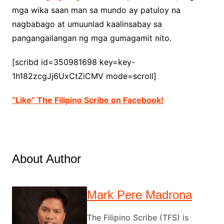
mga wika saan man sa mundo ay patuloy na
nagbabago at umuunlad kaalinsabay sa
pangangailangan ng mga gumagamit nito.
[scribd id=350981698 key=key-
1h182zcgJj6UxCtZiCMV mode=scroll]
“Like” The Filipino Scribe on Facebook!
About Author
Mark Pere Madrona
The Filipino Scribe (TFS) is