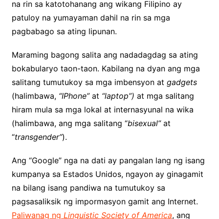
na rin sa katotohanang ang wikang Filipino ay
patuloy na yumayaman dahil na rin sa mga
pagbabago sa ating lipunan.
Maraming bagong salita ang nadadagdag sa ating
bokabularyo taon-taon. Kabilang na dyan ang mga
salitang tumutukoy sa mga imbensyon at
gadgets
(halimbawa,
“IPhone”
at
“laptop”)
at mga salitang
hiram mula sa mga lokal at internasyunal na wika
(halimbawa, ang mga salitang “
bisexual”
at
“
transgender”
).
Ang “Google” nga na dati ay pangalan lang ng isang
kumpanya sa Estados Unidos, ngayon ay ginagamit
na bilang isang pandiwa na tumutukoy sa
pagsasaliksik ng impormasyon gamit ang Internet.
Paliwanag ng
Linguistic Society of America
, ang