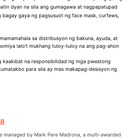
g natin dyan na sila ang gumagawa at nagpapatupad
 bagay gaya ng pagsusuot ng face mask, curfews,
g mamamahala sa distribusyon ng bakuna, ayuda, at
miya lalo’t mukhang tuloy-tuloy na ang pag-ahon
 kaakibat na responsibilidad ng mga pwestong
 tumatakbo para sila ay mas makapag-desisyon ng
na
) is managed by Mark Pere Madrona, a multi-awarded