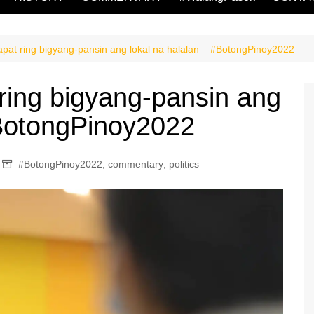
at ring bigyang-pansin ang lokal na halalan – #BotongPinoy2022
ing bigyang-pansin ang
#BotongPinoy2022
#BotongPinoy2022
,
commentary
,
politics