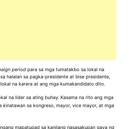
aign period
para sa mga tumatakbo sa lokal na
a halalan sa pagka-presidente at bise presidente,
lokal na karera at ang mga kumakandidato dito.
al na lider sa ating buhay. Kasama na rito ang mga
a kinatawan sa kongreso, mayor, vice mayor, at mga
langang mapatupad sa kanilang nasasakupan gaya ng