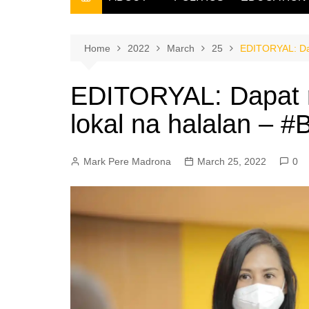
THE FILIPINO SCRIBE
THE OWNER
Home
2022
March
25
EDITORYAL: Dap
EDITORYAL: Dapat r
lokal na halalan – 
Mark Pere Madrona
March 25, 2022
0