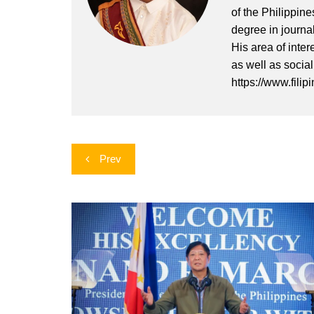
of the Philippin
degree in journa
His area of inter
as well as socia
https://www.filip
Post
Prev
navigation