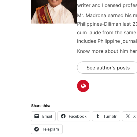
writer and licensed profes
Mr. Madrona earned his ma
Philippines-Diliman last 2
cum laude from the same u
includes Philippine journal
Know more about him here
See author's posts
Share this:
Email
Facebook
Tumblr
X
Telegram