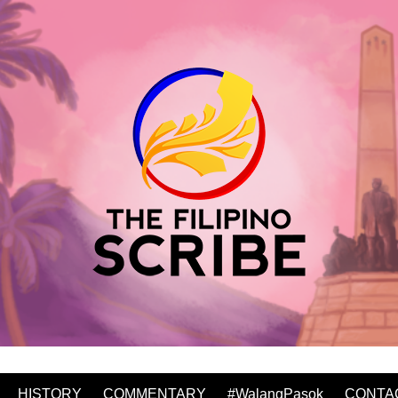
HISTORY
COMMENTARY
#WalangPasok
CONTA