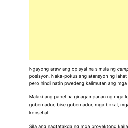
Ngayong araw ang opisyal na simula ng
camp
posisyon. Naka-pokus ang atensyon ng lahat s
pero hindi natin pwedeng kalimutan ang mga 
Malaki ang papel na ginagampanan ng mga lok
gobernador, bise gobernador, mga bokal, mg
konsehal.
Sila ang nagtatakda ng mga proyektong kai