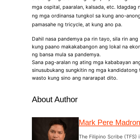
mga ospital, paaralan, kalsada, etc. Idagda
ng mga ordinansa tungkol sa kung ano-anong
pamasahe ng tricycle, at kung ano pa.
Dahil nasa pandemya pa rin tayo, sila rin an
kung paano makakabangon ang lokal na ekono
ng bansa mula sa pandemya.
Sana pag-aralan ng ating mga kababayan ang
sinusubukang sungkitin ng mga kandidatong
wasto kung sino ang nararapat dito.
About Author
Mark Pere Madro
The Filipino Scribe (TFS