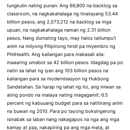
tungkulin nating punan: Ang 66,800 na backlog sa
classroom, na nagkakahalaga ng tinatayang 53.44
billion pesos; ang 2,573,212 na backlog sa mga
upuan, na nagkakahalaga naman ng 2.31 billion
pesos. Nang dumating tayo, may halos tatlumpu’t
anim na milyong Pilipinong hindi pa miyembro ng
PhilHealth. Ang kailangan para makasali sila:
maaaring umabot sa 42 billion pesos. Idagdag pa po
natin sa lahat ng iyan ang 103 billion pesos na
kailangan para sa modernisasyon ng Hukbong
Sandatahan. Sa harap ng lahat ng ito, ang iniwan sa
ating pondo na malaya nating magagamit: 6.5
percent ng kabuuang budget para sa natitirang anim
na buwan ng 2010. Para po tayong boksingerong
isinabak sa laban nang nakagapos na nga ang mga
kamay at paa, nakapiring pa ang mga mata, at