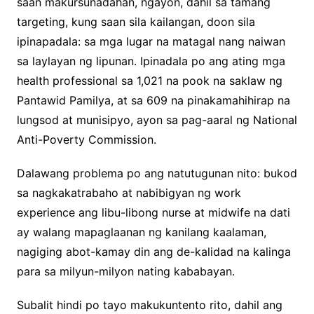
saan makursunadahan, ngayon, dahil sa tamang
targeting, kung saan sila kailangan, doon sila
ipinapadala: sa mga lugar na matagal nang naiwan
sa laylayan ng lipunan. Ipinadala po ang ating mga
health professional sa 1,021 na pook na saklaw ng
Pantawid Pamilya, at sa 609 na pinakamahihirap na
lungsod at munisipyo, ayon sa pag-aaral ng National
Anti-Poverty Commission.
Dalawang problema po ang natutugunan nito: bukod
sa nagkakatrabaho at nabibigyan ng work
experience ang libu-libong nurse at midwife na dati
ay walang mapaglaanan ng kanilang kaalaman,
nagiging abot-kamay din ang de-kalidad na kalinga
para sa milyun-milyon nating kababayan.
Subalit hindi po tayo makukuntento rito, dahil ang