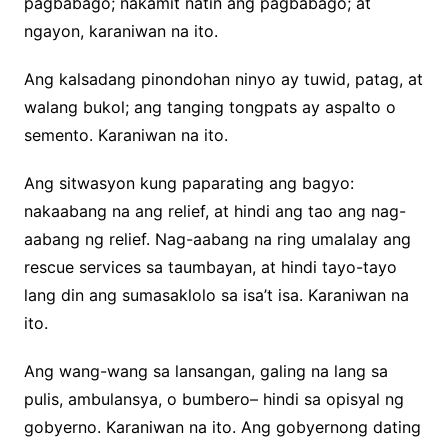
pagbabago; nakamit natin ang pagbabago; at
ngayon, karaniwan na ito.
Ang kalsadang pinondohan ninyo ay tuwid, patag, at
walang bukol; ang tanging tongpats ay aspalto o
semento. Karaniwan na ito.
Ang sitwasyon kung paparating ang bagyo:
nakaabang na ang relief, at hindi ang tao ang nag-
aabang ng relief. Nag-aabang na ring umalalay ang
rescue services sa taumbayan, at hindi tayo-tayo
lang din ang sumasaklolo sa isa’t isa. Karaniwan na
ito.
Ang wang-wang sa lansangan, galing na lang sa
pulis, ambulansya, o bumbero– hindi sa opisyal ng
gobyerno. Karaniwan na ito. Ang gobyernong dating