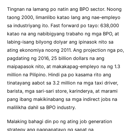
Tingnan na lamang po natin ang BPO sector. Noong
taong 2000, limanlibo katao lang ang nae-empleyo
sa industriyang ito. Fast forward po tayo: 638,000
katao na ang nabibigyang trabaho ng mga BPO, at
labing-isang bilyong dolyar ang ipinasok nito sa
ating ekonomiya noong 2011. Ang projection nga po,
pagdating ng 2016, 25 billion dollars na ang
maipapasok nito, at makakapag-empleyo na ng 1.3
million na Pilipino. Hindi pa po kasama rito ang
tinatayang aabot sa 3.2 million na mga taxi driver,
barista, mga sari-sari store, karinderya, at marami
pang ibang makikinabang sa mga indirect jobs na
malilikha dahil sa BPO industry.
Malaking bahagi din po ng ating job generation
strategy ang pagpapatayo ng sapat na