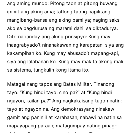
ang aming mundo: Pitong taon at pitong buwang
ipiniit ang aking ama; tatlong taong napilitang
mangibang-bansa ang aking pamilya; naging saksi
ako sa pagdurusa ng marami dahil sa diktadurya.
Dito napanday ang aking prinsipyo: Kung may
inaagrabyado’t ninanakawan ng karapatan, siya ang
kakampihan ko. Kung may abusado’t mapang-api,
siya ang lalabanan ko. Kung may makita akong mali
sa sistema, tungkulin kong itama ito.
Matagal nang tapos ang Batas Militar. Tinanong
tayo: “Kung hindi tayo, sino pa?” at “Kung hindi
ngayon, kailan pa?” Ang nagkakaisang tugon natin:
tayo at ngayon na. Ang demokrasyang ninakaw
gamit ang paniniil at karahasan, nabawi na natin sa
mapayapang paraan; matagumpay nating pinag-