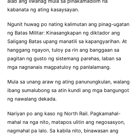
alab ang liwanag mula sa pinakamadilim na
kabanata ng ating kasaysayan.
Ngunit huwag po nating kalimutan ang pinag-ugatan
ng Batas Militar: Kinasangkapan ng diktador ang
Saligang Batas upang manatili sa kapangyarihan. At
hanggang ngayon, tuloy pa rin ang banggaan sa
pagitan ng gusto ng sistemang parehas, laban sa
mga nagnanais magpatuloy ng panlalamang.
Mula sa unang araw ng ating panunungkulan, walang
ibang sumalubong sa atin kundi ang mga bangungot
ng nawalang dekada.
Nariyan po ang kaso ng North Rail. Pagkamahal-
mahal na nga nito, matapos ulitin ang negosasyon,
nagmahal pa lalo. Sa kabila nito, binawasan ang