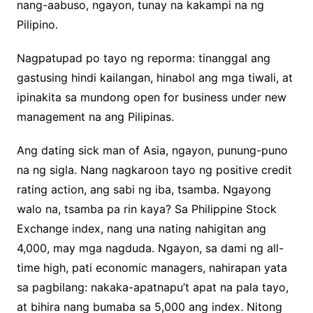
nang-aabuso, ngayon, tunay na kakampi na ng
Pilipino.
Nagpatupad po tayo ng reporma: tinanggal ang
gastusing hindi kailangan, hinabol ang mga tiwali, at
ipinakita sa mundong open for business under new
management na ang Pilipinas.
Ang dating sick man of Asia, ngayon, punung-puno
na ng sigla. Nang nagkaroon tayo ng positive credit
rating action, ang sabi ng iba, tsamba. Ngayong
walo na, tsamba pa rin kaya? Sa Philippine Stock
Exchange index, nang una nating nahigitan ang
4,000, may mga nagduda. Ngayon, sa dami ng all-
time high, pati economic managers, nahirapan yata
sa pagbilang: nakaka-apatnapu’t apat na pala tayo,
at bihira nang bumaba sa 5,000 ang index. Nitong