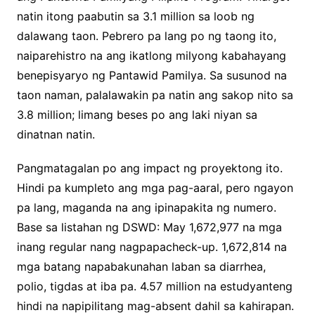
natin itong paabutin sa 3.1 million sa loob ng
dalawang taon. Pebrero pa lang po ng taong ito,
naiparehistro na ang ikatlong milyong kabahayang
benepisyaryo ng Pantawid Pamilya. Sa susunod na
taon naman, palalawakin pa natin ang sakop nito sa
3.8 million; limang beses po ang laki niyan sa
dinatnan natin.
Pangmatagalan po ang impact ng proyektong ito.
Hindi pa kumpleto ang mga pag-aaral, pero ngayon
pa lang, maganda na ang ipinapakita ng numero.
Base sa listahan ng DSWD: May 1,672,977 na mga
inang regular nang nagpapacheck-up. 1,672,814 na
mga batang napabakunahan laban sa diarrhea,
polio, tigdas at iba pa. 4.57 million na estudyanteng
hindi na napipilitang mag-absent dahil sa kahirapan.