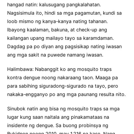
hangad natin: kalusugang pangkalahatan.
Nagsisimula ito, hindi sa mga pagamutan, kundi sa
loob mismo ng kanya-kanya nating tahanan.
Ibayong kaalaman, bakuna, at check-up ang
kailangan upang mailayo tayo sa karamdaman.
Dagdag pa po diyan ang pagsisikap nating iwasan
ang mga sakit na puwede namang iwasan.
Halimbawa: Nabanggit ko ang mosquito traps
kontra dengue noong nakaraang taon. Maaga pa
para sabihing siguradong-sigurado na tayo, pero
nakaka-engganyo po ang mga paunang resulta nito.
Sinubok natin ang bisa ng mosquito traps sa mga
lugar kung saan naitala ang pinakamataas na
insidente ng dengue. Sa buong probinsya ng
Bukidnon noong 2010, may 1,216 na kaso. Nang