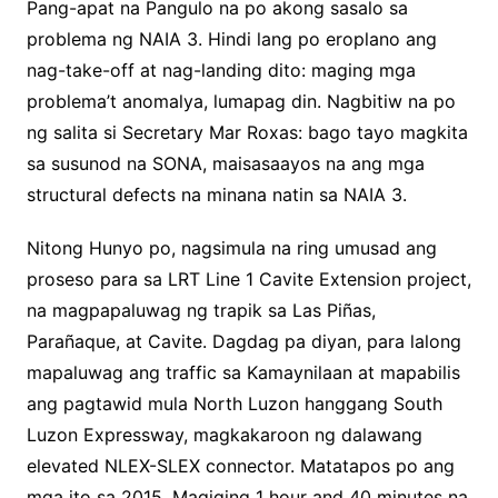
Pang-apat na Pangulo na po akong sasalo sa
problema ng NAIA 3. Hindi lang po eroplano ang
nag-take-off at nag-landing dito: maging mga
problema’t anomalya, lumapag din. Nagbitiw na po
ng salita si Secretary Mar Roxas: bago tayo magkita
sa susunod na SONA, maisasaayos na ang mga
structural defects na minana natin sa NAIA 3.
Nitong Hunyo po, nagsimula na ring umusad ang
proseso para sa LRT Line 1 Cavite Extension project,
na magpapaluwag ng trapik sa Las Piñas,
Parañaque, at Cavite. Dagdag pa diyan, para lalong
mapaluwag ang traffic sa Kamaynilaan at mapabilis
ang pagtawid mula North Luzon hanggang South
Luzon Expressway, magkakaroon ng dalawang
elevated NLEX-SLEX connector. Matatapos po ang
mga ito sa 2015. Magiging 1 hour and 40 minutes na