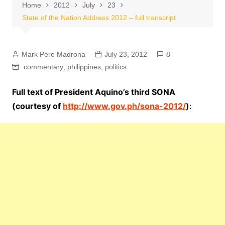
Home
2012
July
23
State of the Nation Address 2012 – full transcript
Mark Pere Madrona
July 23, 2012
8
commentary
,
philippines
,
politics
Full text of President Aquino’s third SONA
(courtesy of
http://www.gov.ph/sona-2012/
)
: