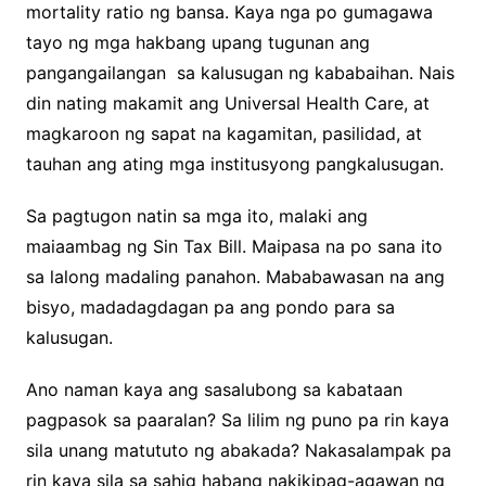
mortality ratio ng bansa. Kaya nga po gumagawa
tayo ng mga hakbang upang tugunan ang
pangangailangan sa kalusugan ng kababaihan. Nais
din nating makamit ang Universal Health Care, at
magkaroon ng sapat na kagamitan, pasilidad, at
tauhan ang ating mga institusyong pangkalusugan.
Sa pagtugon natin sa mga ito, malaki ang
maiaambag ng Sin Tax Bill. Maipasa na po sana ito
sa lalong madaling panahon. Mababawasan na ang
bisyo, madadagdagan pa ang pondo para sa
kalusugan.
Ano naman kaya ang sasalubong sa kabataan
pagpasok sa paaralan? Sa lilim ng puno pa rin kaya
sila unang matututo ng abakada? Nakasalampak pa
rin kaya sila sa sahig habang nakikipag-agawan ng