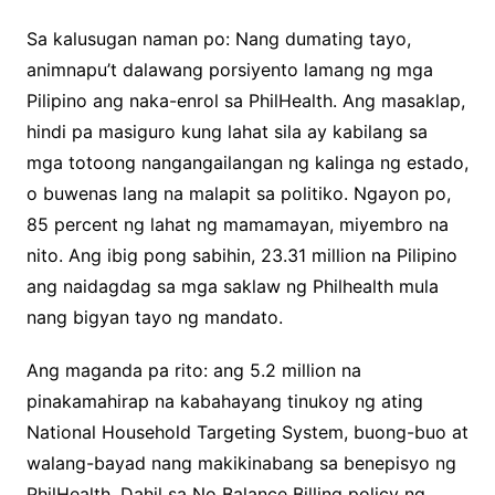
Sa kalusugan naman po: Nang dumating tayo,
animnapu’t dalawang porsiyento lamang ng mga
Pilipino ang naka-enrol sa PhilHealth. Ang masaklap,
hindi pa masiguro kung lahat sila ay kabilang sa
mga totoong nangangailangan ng kalinga ng estado,
o buwenas lang na malapit sa politiko. Ngayon po,
85 percent ng lahat ng mamamayan, miyembro na
nito. Ang ibig pong sabihin, 23.31 million na Pilipino
ang naidagdag sa mga saklaw ng Philhealth mula
nang bigyan tayo ng mandato.
Ang maganda pa rito: ang 5.2 million na
pinakamahirap na kabahayang tinukoy ng ating
National Household Targeting System, buong-buo at
walang-bayad nang makikinabang sa benepisyo ng
PhilHealth. Dahil sa No Balance Billing policy ng