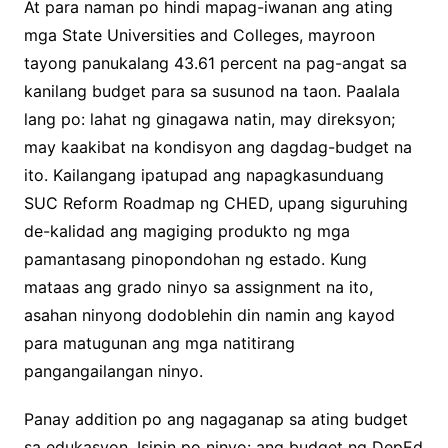
At para naman po hindi mapag-iwanan ang ating
mga State Universities and Colleges, mayroon
tayong panukalang 43.61 percent na pag-angat sa
kanilang budget para sa susunod na taon. Paalala
lang po: lahat ng ginagawa natin, may direksyon;
may kaakibat na kondisyon ang dagdag-budget na
ito. Kailangang ipatupad ang napagkasunduang
SUC Reform Roadmap ng CHED, upang siguruhing
de-kalidad ang magiging produkto ng mga
pamantasang pinopondohan ng estado. Kung
mataas ang grado ninyo sa assignment na ito,
asahan ninyong dodoblehin din namin ang kayod
para matugunan ang mga natitirang
pangangailangan ninyo.
Panay addition po ang nagaganap sa ating budget
sa edukasyon. Isipin po ninyo: ang budget ng DepEd