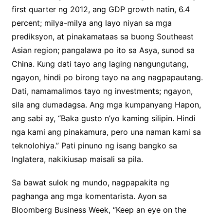
first quarter ng 2012, ang GDP growth natin, 6.4
percent; milya-milya ang layo niyan sa mga
prediksyon, at pinakamataas sa buong Southeast
Asian region; pangalawa po ito sa Asya, sunod sa
China. Kung dati tayo ang laging nangungutang,
ngayon, hindi po birong tayo na ang nagpapautang.
Dati, namamalimos tayo ng investments; ngayon,
sila ang dumadagsa. Ang mga kumpanyang Hapon,
ang sabi ay, “Baka gusto n’yo kaming silipin. Hindi
nga kami ang pinakamura, pero una naman kami sa
teknolohiya.” Pati pinuno ng isang bangko sa
Inglatera, nakikiusap maisali sa pila.
Sa bawat sulok ng mundo, nagpapakita ng
paghanga ang mga komentarista. Ayon sa
Bloomberg Business Week, “Keep an eye on the