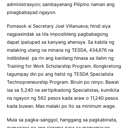
administrasyon; sambayanang Pilipino naman ang
pinagbabayad ngayon.
Pumasok si Secretary Joel Villanueva; hindi siya
nagpasindak sa tila imposibleng pagbabagong
dapat ipatupad sa kanyang ahensya. Sa kabila ng
malaking utang na minana ng TESDA, 434,676 na
indibidwal pa rin ang kanilang hinasa sa ilalim ng
Training for Work Scholarship Program. Kongkretong
tagumpay din po ang hatid ng TESDA Specialista
Technopreneurship Program. Biruin po ninyo: Bawat
isa sa 5,240 na sertipikadong Specialistas, kumikita
na ngayon ng 562 pesos kada araw o 11,240 pesos
kada buwan. Mas malaki po ito sa minimum wage.
Mula sa pagka-sanggol, hanggang sa pagkabinata,
gumagana na ang sistema para sa mamamayan.