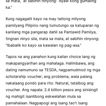
sa mata, at sabihin ninyong: “Ayaw kong gumaling
ka.”
Kung nagagalit kayo na may tatlong milyong
pamilyang Pilipino nang tumutungo sa katuparan ng
kanilang mga pangarap dahil sa Pantawid Pamilya,
tingnan ninyo sila, mata sa mata, at sabihin ninyong:
“Ibabalik ko kayo sa kawalan ng pag-asa.”
Tapos na ang panahon kung kailan choice lang ng
makapangyarihan ang mahalaga. Halimbawa, ang
dating namumuno sa TESDA, nagpamudmod ng mga
scholarship voucher; ang problema, wala palang
nakalaang pondo para rito. Natural, tatalbog ang
voucher. Ang napala: 2.4 billion pesos ang sinisingil
ng mahigit isanlibong eskwelahan mula sa
pamahalaan. Nagpapogi ang isang tao’t isang