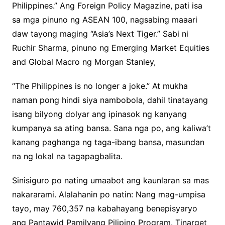
Philippines.” Ang Foreign Policy Magazine, pati isa
sa mga pinuno ng ASEAN 100, nagsabing maaari
daw tayong maging “Asia’s Next Tiger.” Sabi ni
Ruchir Sharma, pinuno ng Emerging Market Equities
and Global Macro ng Morgan Stanley,
“The Philippines is no longer a joke.” At mukha
naman pong hindi siya nambobola, dahil tinatayang
isang bilyong dolyar ang ipinasok ng kanyang
kumpanya sa ating bansa. Sana nga po, ang kaliwa’t
kanang paghanga ng taga-ibang bansa, masundan
na ng lokal na tagapagbalita.
Sinisiguro po nating umaabot ang kaunlaran sa mas
nakararami. Alalahanin po natin: Nang mag-umpisa
tayo, may 760,357 na kabahayang benepisyaryo
ang Pantawid Pamilyang Pilipino Program. Tinarget