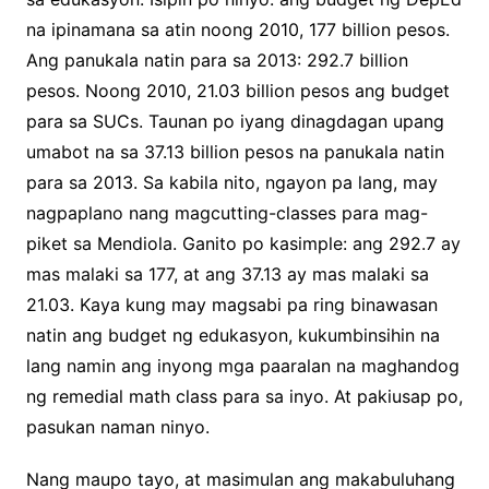
na ipinamana sa atin noong 2010, 177 billion pesos.
Ang panukala natin para sa 2013: 292.7 billion
pesos. Noong 2010, 21.03 billion pesos ang budget
para sa SUCs. Taunan po iyang dinagdagan upang
umabot na sa 37.13 billion pesos na panukala natin
para sa 2013. Sa kabila nito, ngayon pa lang, may
nagpaplano nang magcutting-classes para mag-
piket sa Mendiola. Ganito po kasimple: ang 292.7 ay
mas malaki sa 177, at ang 37.13 ay mas malaki sa
21.03. Kaya kung may magsabi pa ring binawasan
natin ang budget ng edukasyon, kukumbinsihin na
lang namin ang inyong mga paaralan na maghandog
ng remedial math class para sa inyo. At pakiusap po,
pasukan naman ninyo.
Nang maupo tayo, at masimulan ang makabuluhang