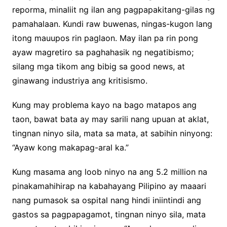
reporma, minaliit ng ilan ang pagpapakitang-gilas ng
pamahalaan. Kundi raw buwenas, ningas-kugon lang
itong mauupos rin paglaon. May ilan pa rin pong
ayaw magretiro sa paghahasik ng negatibismo;
silang mga tikom ang bibig sa good news, at
ginawang industriya ang kritisismo.
Kung may problema kayo na bago matapos ang
taon, bawat bata ay may sarili nang upuan at aklat,
tingnan ninyo sila, mata sa mata, at sabihin ninyong:
“Ayaw kong makapag-aral ka.”
Kung masama ang loob ninyo na ang 5.2 million na
pinakamahihirap na kabahayang Pilipino ay maaari
nang pumasok sa ospital nang hindi iniintindi ang
gastos sa pagpapagamot, tingnan ninyo sila, mata