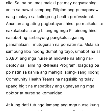
nila. Sa iba po, mas malaki pa: may nagsasabing
anim sa bawat sampung Pilipino ang pumapanaw
nang malayo sa kalinga ng health professional.
Anuman ang ating pagbatayan, hindi po maikakaila:
nakakabahala ang bilang ng mga Pilipinong hindi
naaabot ng serbisyong pangkalusugan ng
pamahalaan. Tinutugunan na po natin ito. Mula sa
sampung libo noong dumating tayo, umabot na sa
30,801 ang mga nurse at midwife na ating nai-
deploy sa ilalim ng RNHeals Program. Idagdag pa
po natin sa kanila ang mahigit labing-isang libong
Community Health Teams na nagsisilbing tulay
upang higit na mapatibay ang ugnayan ng mga
doktor at nurse sa komunidad.
At kung dati tutungo lamang ang mga nurse kung